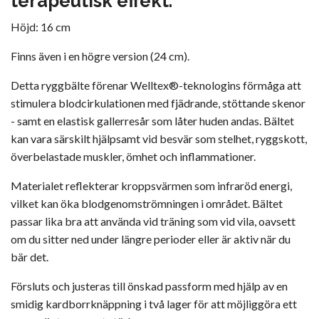
terapeutisk effekt.
Höjd: 16 cm
Finns även i en högre version (24 cm).
Detta ryggbälte förenar Welltex®-teknologins förmåga att
stimulera blodcirkulationen med fjädrande, stöttande skenor
- samt en elastisk gallerresår som låter huden andas. Bältet
kan vara särskilt hjälpsamt vid besvär som stelhet, ryggskott,
överbelastade muskler, ömhet och inflammationer.
Materialet reflekterar kroppsvärmen som infraröd energi,
vilket kan öka blodgenomströmningen i området. Bältet
passar lika bra att använda vid träning som vid vila, oavsett
om du sitter ned under längre perioder eller är aktiv när du
bär det.
Försluts och justeras till önskad passform med hjälp av en
smidig kardborrknäppning i två lager för att möjliggöra ett