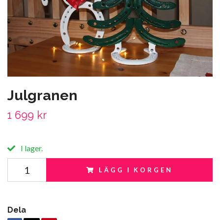
Julgranen
1 699 kr
I lager.
LÄGG I KORGEN
Dela