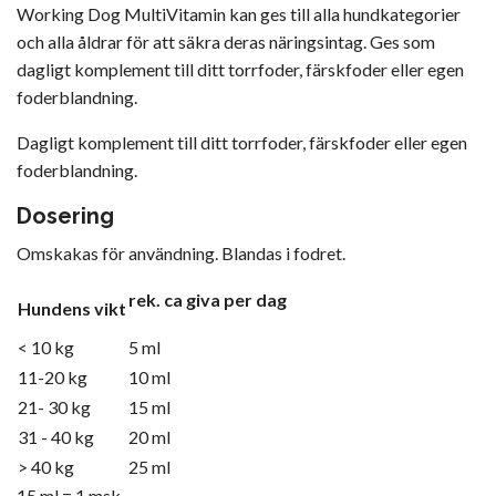
Working Dog MultiVitamin kan ges till alla hundkategorier
och alla åldrar för att säkra deras näringsintag. Ges som
dagligt komplement till ditt torrfoder, färskfoder eller egen
foderblandning.
Dagligt komplement till ditt torrfoder, färskfoder eller egen
foderblandning.
Dosering
Omskakas för användning. Blandas i fodret.
rek. ca giva per dag
Hundens vikt
< 10 kg
5 ml
11-20 kg
10 ml
21- 30 kg
15 ml
31 - 40 kg
20 ml
> 40 kg
25 ml
15 ml = 1 msk