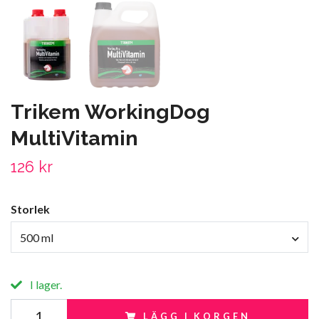
Trikem WorkingDog
MultiVitamin
126 kr
Storlek
500 ml
I lager.
LÄGG I KORGEN