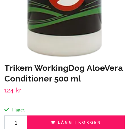
Trikem WorkingDog AloeVera
Conditioner 500 ml
124 kr
I lager.
LÄGG I KORGEN