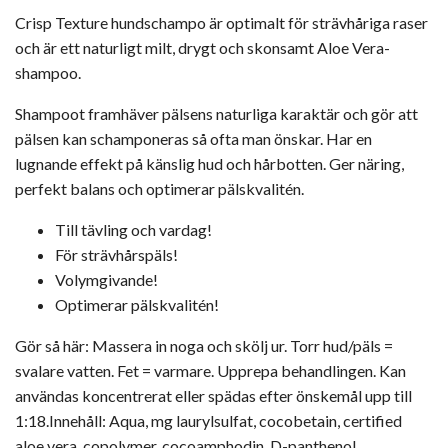
Crisp Texture hundschampo är optimalt för strävhåriga raser
och är ett naturligt milt, drygt och skonsamt Aloe Vera-
shampoo.
Shampoot framhäver pälsens naturliga karaktär och gör att
pälsen kan schamponeras så ofta man önskar. Har en
lugnande effekt på känslig hud och hårbotten. Ger näring,
perfekt balans och optimerar pälskvalitén.
Till tävling och vardag!
För strävhårspäls!
Volymgivande!
Optimerar pälskvalitén!
Gör så här: Massera in noga och skölj ur. Torr hud/päls =
svalare vatten. Fet = varmare. Upprepa behandlingen. Kan
användas koncentrerat eller spädas efter önskemål upp till
1:18.Innehåll: Aqua, mg laurylsulfat, cocobetain, certified
aloe vera, copolymer, cocoamphodin, D-panthenol,