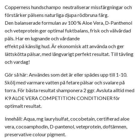
Copperness hundschampo neutraliserar missfärgningar och
förstärker pälsens naturliga djupa rödbruna färg.
Den balanserade formulan av 100 % Aloe Vera, D-Panthenol
och veteprotein ger optimal fuktbalans, frisk och välvårdad
päls. Har en lugnande och vårdande
effekt på känslig hud. Är ekonomisk att använda och ger
lättskötta pälsar, med långvarigt perfekt resultat. Till tävling
och vardag!
Gör så här: Användes som det är eller spädes upp till 1-10.
Skölj med varmare vatten på fetare pälsar och svalare på
torra. För bästa resultat shamponera 2 ggr. Avsluta alltid med
K9 ALOE VERA COMPETITION CONDITIONER för
optimalt resultat.
Innehåll: Aqua, mg laurylsulfat, cocobetain, certifierad aloe
vera, cocoamphodin, D-pantenol, veteprotein, doftämnen,
preservative colour pigment.