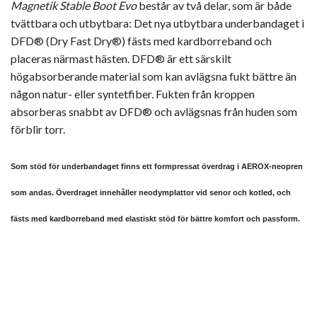
Magnetik Stable Boot Evo
består av två delar, som är både
tvättbara och utbytbara: Det nya utbytbara underbandaget i
DFD® (Dry Fast Dry®) fästs med kardborreband och
placeras närmast hästen. DFD® är ett särskilt
högabsorberande material som kan avlägsna fukt bättre än
någon natur- eller syntetfiber. Fukten från kroppen
absorberas snabbt av DFD® och avlägsnas från huden som
förblir torr.
Som stöd för underbandaget finns ett formpressat överdrag i AEROX-neopren
som andas. Överdraget innehåller neodymplattor vid senor och kotled, och
fästs med kardborreband med elastiskt stöd för bättre komfort och passform.