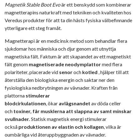
Magnetik Stable Boot Evo
är ett benskydd som kombinerar
magnetterapins naturkraft med tekniken och kvaliteten hos
Veredus produkter för att ta din hästs fysiska välbefinnande
ytterligare ett steg framåt.
Magnetterapi är en medicinsk metod som behandlar flera
sjukdomar hos människa och djur genom att utnyttja
magnetiska fält. Faktum är att skapandet av ett magnetiskt
fält genom
magnetiserade neodymplattor
med flera
polariteter, placerade vid
senor
och
kotled
, hjälper till att
återställa den biologiska energin och saktar ner den
fysiologiska nedbrytningen av vävnader. Kraften från
plattorna
stimulerar
blodcirkulationen
, ökar
avlägsnandet
av döda celler
och
toxiner, får musklerna att slappna av samt minskar
svullnader.
Statisk magnetisk energi stimulerar
också
produktionen av elastin och kollagen
, vilka är
oumbärliga vid återuppbyggnaden av vävnader.