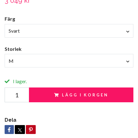
3 049 kr
Färg
Svart
Storlek
M
I lager.
LÄGG I KORGEN
Dela