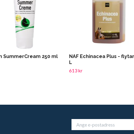
m SummerCream 250 ml
NAF Echinacea Plus - flyta
L
613 kr