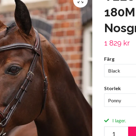
180M
Nosg
1 829 kr
Färg
Black
Storlek
Ponny
I lager.