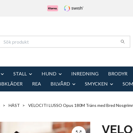
STALL
HUND
INREDNING
BRODYR
BBKLÄDER
REA
BILVÅRD
SMYCKEN
SO
m
HÄST
VELOCITI LUSSO Opus 180M Träns med Bred Nosgrim
VELO