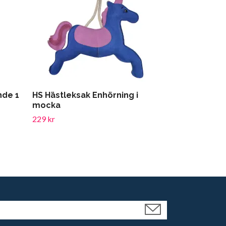
nde 1
HS Hästleksak Enhörning i
K9 Allergy R
mocka
Conditioner 
229 kr
229 kr