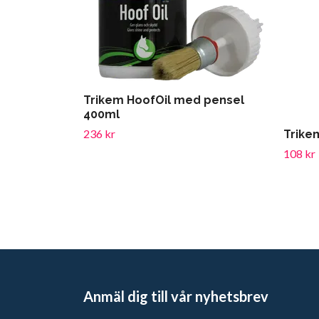
Trikem HoofOil med pensel
400ml
236 kr
Trike
108 kr
Anmäl dig till vår nyhetsbrev