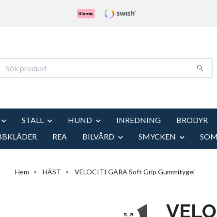
STALL
HUND
INREDNING
BRODYR
BBKLÄDER
REA
BILVÅRD
SMYCKEN
SO
Hem
HÄST
VELOCITI GARA Soft Grip Gummitygel
VELO