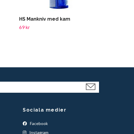
HS Mankniv med kam
HS Sadelpad
69 kr
399 kr
Sociala medier
Facebook
Instagram