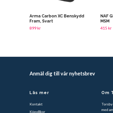
Arma Carbon XC Benskydd
NAF G
Fram, Svart
MSM
899 kr
415 kr
Anmäl dig till vår nyhetsbrev
Läs mer
Om T
Kontakt
Torsby
med am
Köpvillkor