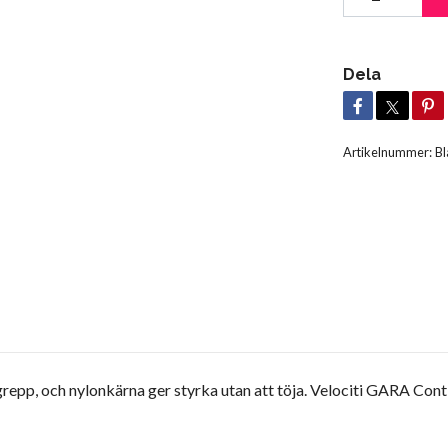
Dela
Artikelnummer:
B
p, och nylonkärna ger styrka utan att töja. Velociti GARA Conti