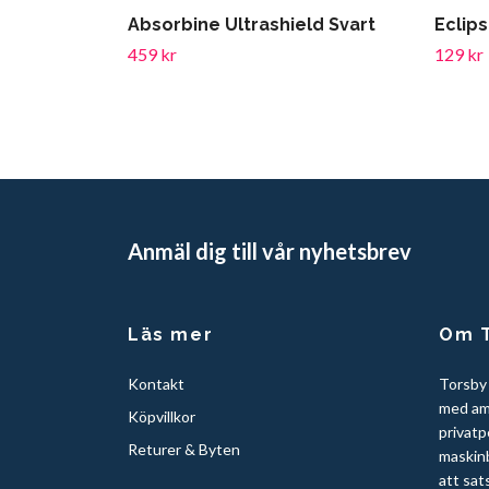
Absorbine Ultrashield Svart
Eclip
459 kr
129 kr
Anmäl dig till vår nyhetsbrev
Läs mer
Om T
Kontakt
Torsby
med am
Köpvillkor
privatp
Returer & Byten
maskinb
att sat