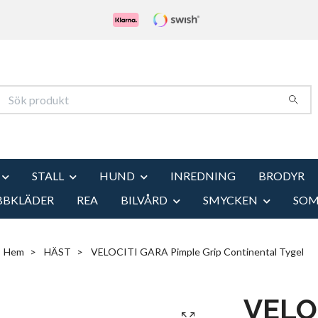
STALL
HUND
INREDNING
BRODYR
BBKLÄDER
REA
BILVÅRD
SMYCKEN
SO
Hem
HÄST
VELOCITI GARA Pimple Grip Continental Tygel
VELO