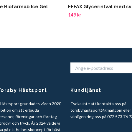
se Biofarmab Ice Gel
EFFAX Glycerintvål med s
149 kr
orsby Hästsport
Kundtjänst
 Hästsport grundades våren 2020
Tveka inte att kontakta oss på
bition om att erbjuda
torsbyhastsport@gmail.com
eller
ersoner, föreningar och företag
vänligen ring oss på 072 573 76 7
rodyr och tryck. År 2024 valde vi
sa på ett helhetskoncept för häst