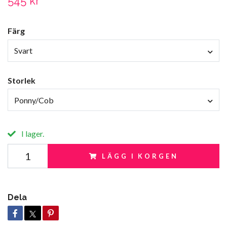
545 kr
Färg
Svart
Storlek
Ponny/Cob
I lager.
LÄGG I KORGEN
Dela