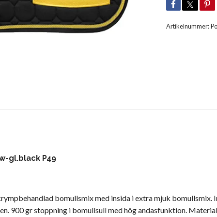
Artikelnummer:
P
w-gl.black P49
krympbehandlad bomullsmix med insida i extra mjuk bomullsmix. Ins
n. 900 gr stoppning i bomullsull med hög andasfunktion. Material