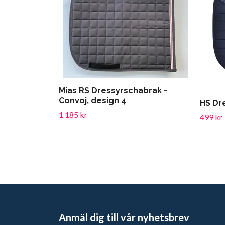
Mias RS Dressyrschabrak -
Convoj, design 4
HS Dr
1 185 kr
499 kr
Anmäl dig till vår nyhetsbrev