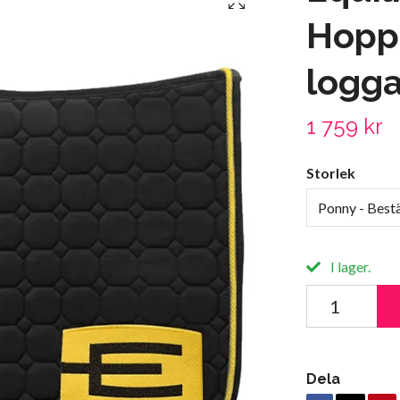
Hopp
logga
1 759 kr
Storlek
Ponny - Bestä
I lager.
Dela