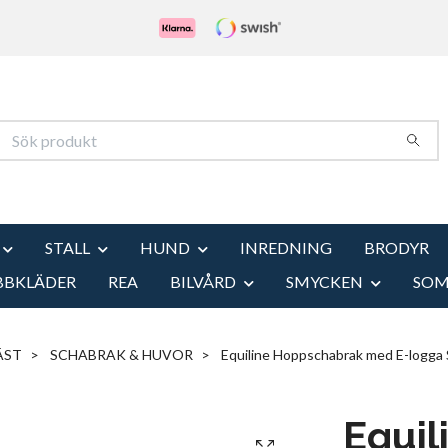
STALL
HUND
INREDNING
BRODYR
BBKLÄDER
REA
BILVÅRD
SMYCKEN
SO
ÄST
SCHABRAK & HUVOR
Equiline Hoppschabrak med E-logga 
Equil