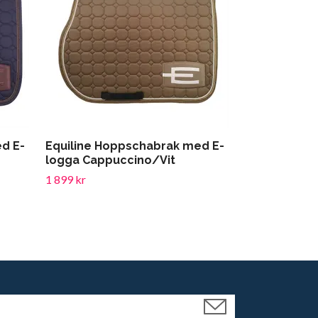
d E-
Equiline Hoppschabrak med E-
Kentucky Hor
logga Cappuccino/Vit
Wellington 
1 899 kr
955 kr