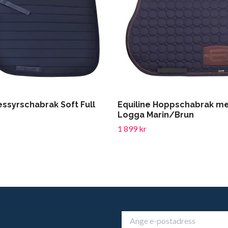
essyrschabrak Soft Full
Equiline Hoppschabrak me
Logga Marin/Brun
1 899 kr