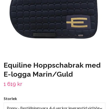
Equiline Hoppschabrak med
E-logga Marin/Guld
1 619 kr
Storlek
Ponny - Beställningsvara, 4-6 veckor leveranstid vid högt try