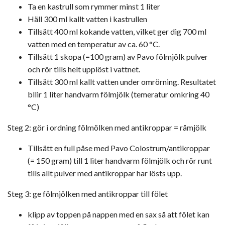
Ta en kastrull som rymmer minst 1 liter
Häll 300 ml kallt vatten i kastrullen
Tillsätt 400 ml kokande vatten, vilket ger dig 700 ml
vatten med en temperatur av ca. 60 °C.
Tillsätt 1 skopa (=100 gram) av Pavo fölmjölk pulver
och rör tills helt upplöst i vattnet.
Tillsätt 300 ml kallt vatten under omrörning. Resultatet
bllir 1 liter handvarm fölmjölk (temeratur omkring 40
°C)
Steg 2:
gör i ordning fölmölken med antikroppar = råmjölk
Tillsätt en full påse med Pavo Colostrum/antikroppar
(= 150 gram) till 1 liter handvarm fölmjölk och rör runt
tills allt pulver med antikroppar har lösts upp.
Steg 3: ge fölmjölken med antikroppar till fölet
klipp av toppen på nappen med en sax så att fölet kan