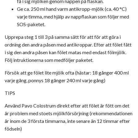
få i sig mjölken genom nappen på flaskan.
Ge ca. 250 ml hand varm antikropp-mjölk (ca. 40 °C)
varje timma, med hjälp av nappflaskan som följer med
SOS-paketet.
Upprepa steg 1 till 3 på samma sätt för att för att göra i
ordning den andra påsen med antikroppar. Efter att fölet fått
i sig den andra påsen kan fölet matas med endast fölmjölk.
Följ intruktionerna som medföljer paketet.
Försök att ge fölet lite mjölk ofta (hästar: 18 gånger 400 ml
varje gång, ponnys 18 gånger 240 ml varje gång)
TIPS
Använd Pavo Colostrum direkt efter att fölet är fött om det
är problem med stoets mjölkförsörjning (rekommendationen
är inom de 3 första timmarna, inte senare än 12 timmar efter
födseln)