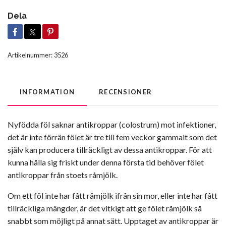
Dela
Artikelnummer:
3526
INFORMATION
RECENSIONER
Nyfödda föl saknar antikroppar (colostrum) mot infektioner,
det är inte förrän fölet är tre till fem veckor gammalt som det
själv kan producera tillräckligt av dessa antikroppar. För att
kunna hålla sig friskt under denna första tid behöver fölet
antikroppar från stoets råmjölk.
Om ett föl inte har fått råmjölk ifrån sin mor, eller inte har fått
tillräckliga mängder, är det vitkigt att ge fölet råmjölk så
snabbt som möjligt på annat sätt. Upptaget av antikroppar är