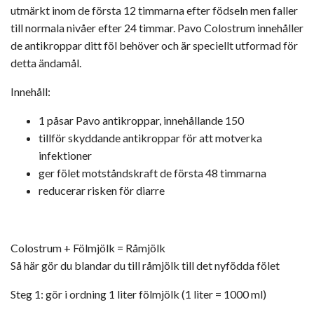
utmärkt inom de första 12 timmarna efter födseln men faller
till normala nivåer efter 24 timmar. Pavo Colostrum innehåller
de antikroppar ditt föl behöver och är speciellt utformad för
detta ändamål.
Innehåll:
1 påsar Pavo antikroppar, innehållande 150
tillför skyddande antikroppar för att motverka
infektioner
ger fölet motståndskraft de första 48 timmarna
reducerar risken för diarre
Colostrum + Fölmjölk = Råmjölk
Så här gör du blandar du till råmjölk till det nyfödda fölet
Steg 1: gör i ordning 1 liter fölmjölk (1 liter = 1000 ml)