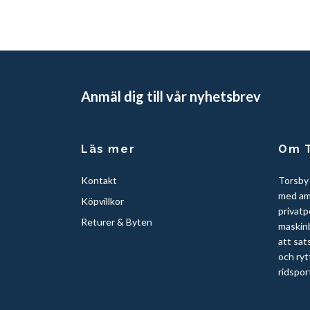
Anmäl dig till vår nyhetsbrev
Läs mer
Om T
Kontakt
Torsby
med am
Köpvillkor
privatp
Returer & Byten
maskinb
att sat
och ryt
ridspor