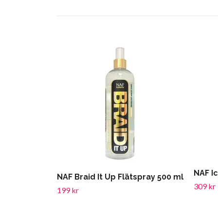
NAF I
NAF Braid It Up Flätspray 500 ml
309 kr
199 kr