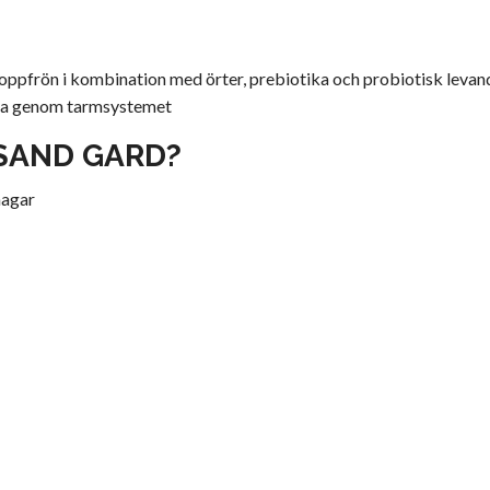
d loppfrön i kombination med örter, prebiotika och probiotisk leva
sera genom tarmsystemet
SAND
GARD?
hagar