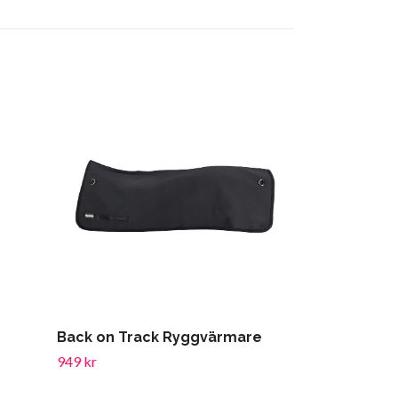
K9 Pelicanpu
Back on Track Ryggvärmare
85 kr
949 kr