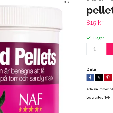
pelle
819 kr
I lager.
Dela
Artikelnummer:
5
Leverantör:
NAF