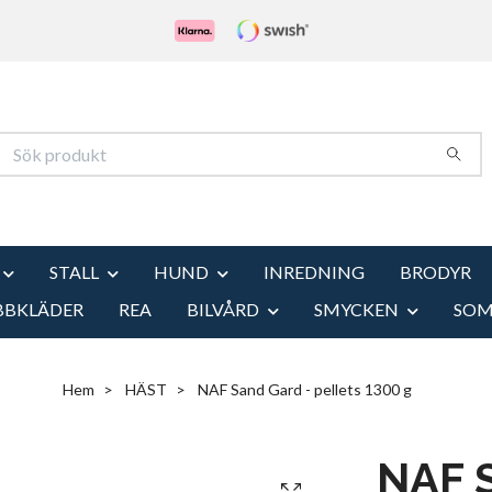
STALL
HUND
INREDNING
BRODYR
BBKLÄDER
REA
BILVÅRD
SMYCKEN
SO
Hem
HÄST
NAF Sand Gard - pellets 1300 g
NAF S