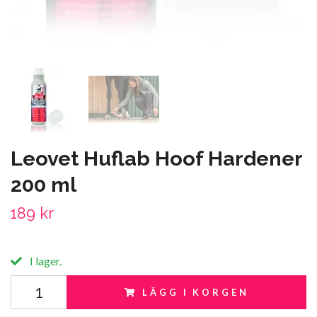
Leovet Huflab Hoof Hardener
200 ml
189 kr
I lager.
LÄGG I KORGEN