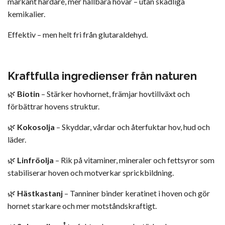
markant hårdare, mer hållbara hovar – utan skadliga
kemikalier.
Effektiv – men helt fri från glutaraldehyd.
Kraftfulla ingredienser från naturen
🌿
Biotin
– Stärker hovhornet, främjar hovtillväxt och
förbättrar hovens struktur.
🌿
Kokosolja
– Skyddar, vårdar och återfuktar hov, hud och
läder.
🌿
Linfröolja
– Rik på vitaminer, mineraler och fettsyror som
stabiliserar hoven och motverkar sprickbildning.
🌿
Hästkastanj
– Tanniner binder keratinet i hoven och gör
hornet starkare och mer motståndskraftigt.