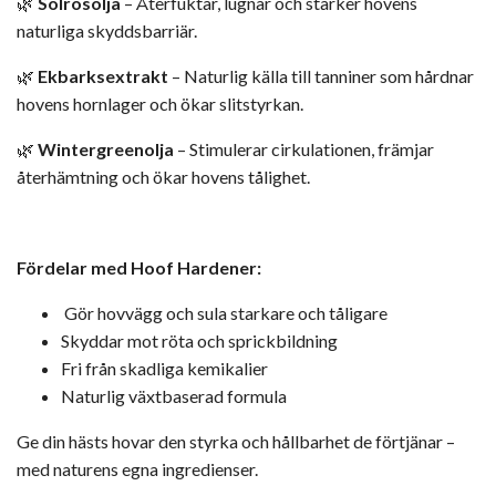
🌿
Solrosolja
– Återfuktar, lugnar och stärker hovens
naturliga skyddsbarriär.
🌿
Ekbarksextrakt
– Naturlig källa till tanniner som hårdnar
hovens hornlager och ökar slitstyrkan.
🌿
Wintergreenolja
– Stimulerar cirkulationen, främjar
återhämtning och ökar hovens tålighet.
Fördelar med Hoof Hardener:
Gör hovvägg och sula starkare och tåligare
Skyddar mot röta och sprickbildning
Fri från skadliga kemikalier
Naturlig växtbaserad formula
Ge din hästs hovar den styrka och hållbarhet de förtjänar –
med naturens egna ingredienser.