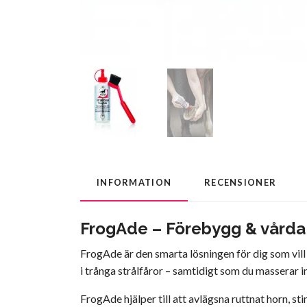
INFORMATION
RECENSIONER
FrogAde – Förebygg & vårda s
FrogAde är den smarta lösningen för dig som vil
i trånga strålfåror – samtidigt som du masserar 
FrogAde hjälper till att avlägsna ruttnat horn, s