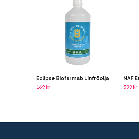
Eclipse Biofarmab Linfröolja
NAF E
169 kr
599 kr