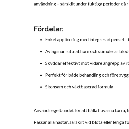
användning – särskilt under fuktiga perioder då ri
Fördelar:
Enkel applicering med integrerad pensel – 
Avlägsnar ruttnat horn och stimulerar blod
Skyddar effektivt mot vidare angrepp av r
Perfekt för både behandling och förebyg
Skonsam och växtbaserad formula
Använd regelbundet för att hålla hovarna torra, f
Passar alla hästar, särskilt vid blöta eller leriga 