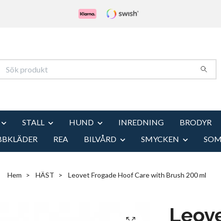
STALL
HUND
INREDNING
BRODYR
BBKLÄDER
REA
BILVÅRD
SMYCKEN
SO
Hem
HÄST
Leovet Frogade Hoof Care with Brush 200 ml
Leov