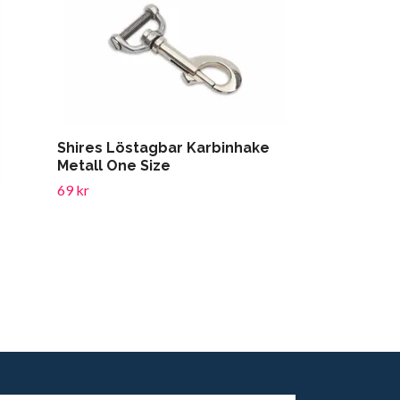
Shires Löstagbar Karbinhake
Metall One Size
69 kr
HS Boots N
199 kr