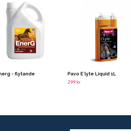
nerg - flytande
Pavo E´lyte Liquid 1L
299 kr