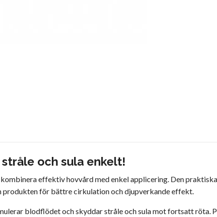
tråle och sula enkelt!
l kombinera effektiv hovvård med enkel applicering. Den praktisk
in produkten för bättre cirkulation och djupverkande effekt.
timulerar blodflödet och skyddar stråle och sula mot fortsatt röta