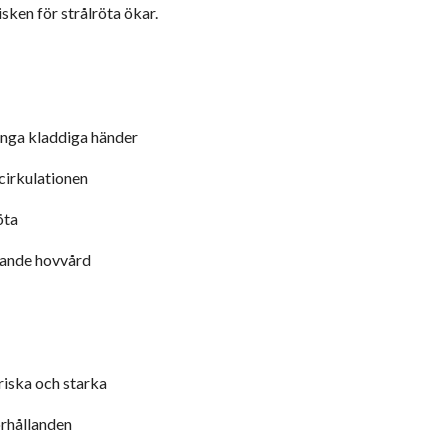
sken för strålröta ökar.
inga kladdiga händer
cirkulationen
öta
gande hovvård
riska och starka
förhållanden