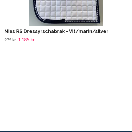
Mias RS Dressyrschabrak - Vit/marin/silver
1 185 kr
975 kr