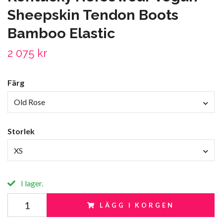
Sheepskin Tendon Boots
Bamboo Elastic
2 075 kr
Färg
Old Rose
Storlek
XS
I lager.
LÄGG I KORGEN