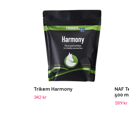
Trikem Harmony
NAF T
500 m
342 kr
189 kr