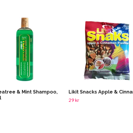
eatree & Mint Shampoo,
Likit Snacks Apple & Cin
l
29 kr