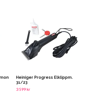
namon
Heiniger Progress Elklippm.
Back on Trac
31/23
Dressyr
3 599 kr
999 kr