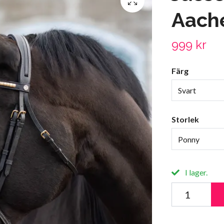
Aach
999 kr
Färg
Svart
Storlek
Ponny
I lager.