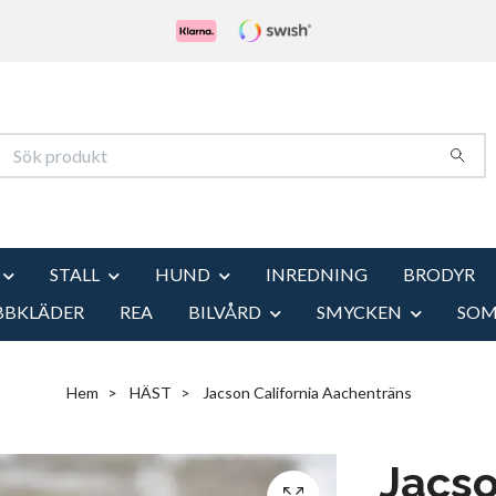
STALL
HUND
INREDNING
BRODYR
BBKLÄDER
REA
BILVÅRD
SMYCKEN
SO
Hem
HÄST
Jacson California Aachenträns
Jacso