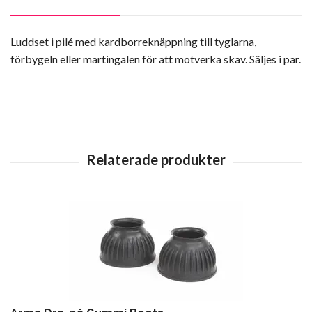
Luddset i pilé med kardborreknäppning till tyglarna,
förbygeln eller martingalen för att motverka skav. Säljes i par.