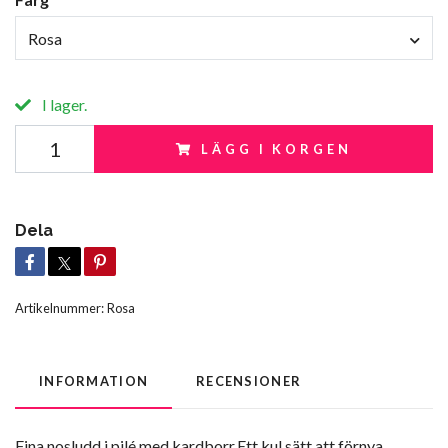
Rosa
I lager.
LÄGG I KORGEN
Dela
Artikelnummer:
Rosa
INFORMATION
RECENSIONER
Fina nosludd i pilé med kardborr.Ett kul sätt att förnya