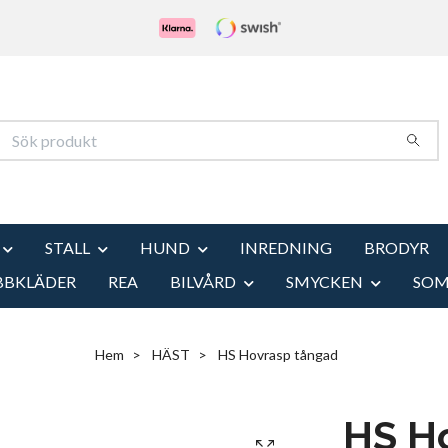
STALL
HUND
INREDNING
BRODYR
BBKLÄDER
REA
BILVÅRD
SMYCKEN
SO
Hem
HÄST
HS Hovrasp tångad
HS H