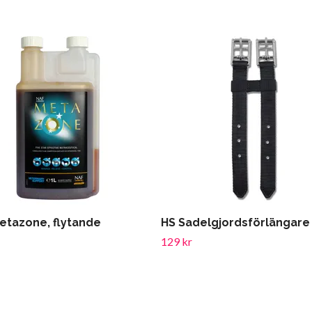
etazone, flytande
HS Sadelgjordsförlängare
129 kr