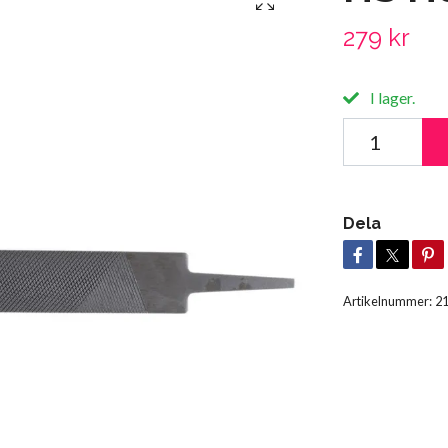
279 kr
I lager.
Dela
Artikelnummer:
2