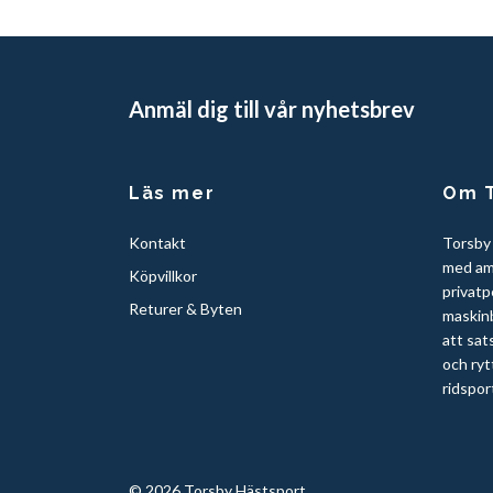
Anmäl dig till vår nyhetsbrev
Läs mer
Om T
Kontakt
Torsby
med am
Köpvillkor
privatp
Returer & Byten
maskinb
att sat
och ryt
ridspor
© 2026 Torsby Hästsport