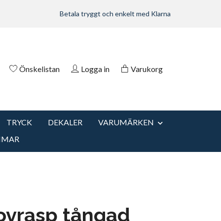
Betala tryggt och enkelt med Klarna
Önskelistan
Logga in
Varukorg
TRYCK
DEKALER
VARUMÄRKEN
MMAR
ovrasp tångad