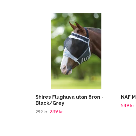
Shires Flughuva utan öron -
NAF M
Black/Grey
549 kr
239 kr
299 kr