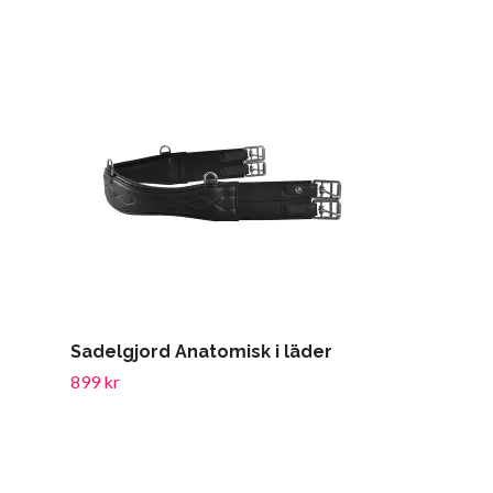
Sadelgjord Anatomisk i läder
Eclipse Bio
trähandtag
899 kr
99 kr