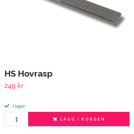
HS Hovrasp
249 kr
I lager.
LÄGG I KORGEN