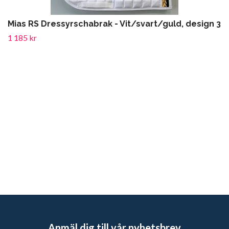
Mias RS Dressyrschabrak - Vit/svart/guld, design 3
1 185 kr
Anmäl dig till vår nyhetsbrev