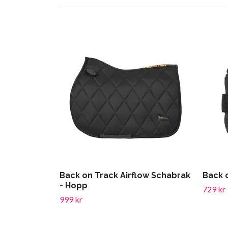
Back on Track Airflow Schabrak
Back 
- Hopp
729 kr
999 kr