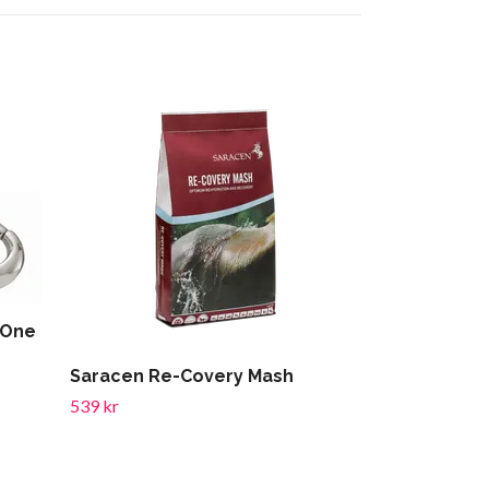
 One
Saracen Re-Covery Mash
HS Flughuva 
539 kr
199 kr