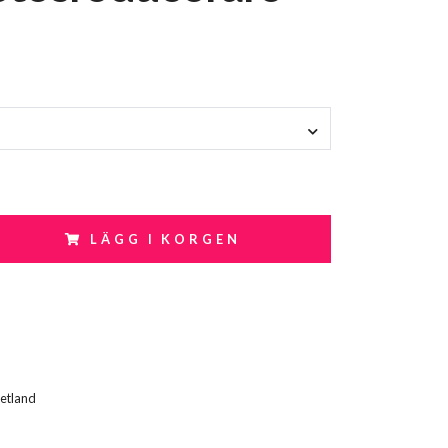
LÄGG I KORGEN
etland