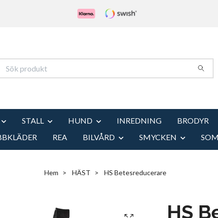
STALL
HUND
INREDNING
BRODYR
BBKLÄDER
REA
BILVÅRD
SMYCKEN
SO
Hem
HÄST
HS Betesreducerare
HS B