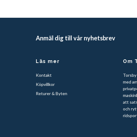
Anmäl dig till vår nyhetsbrev
Läs mer
Om T
Kontakt
Torsby
med am
Köpvillkor
privatp
Returer & Byten
maskinb
att sat
och ryt
ridspor