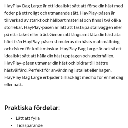
HayPlay Bag Large är ett idealiskt sätt att förse din häst med
foder på ett roligt och utmanande sätt. HayPlay-påsen är
tillverkad av starkt och hållbart material och finns i två olika
storlekar. HayPlay-påsen är lätt att fästa på stallväggen eller
på ett staket eller träd. Genom att långsamt låta din häst äta
höet från HayPlay-påsen stimuleras din hästs matsmältning
och risken för kolik minskar. HayPlay Bag Large är också ett
idealiskt sätt att hålla din häst upptagen och underhållen.
HayPlay-påsen utmanar din häst och bidrar till bättre
hästvälfärd. Perfekt för användning i stallet eller hagen,
HayPlay Bag Large erbjuder tillräckligt med hö för en hel dag
eller natt.
Praktiska fördelar:
Lätt att fylla
Tidssparande