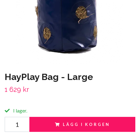
HayPlay Bag - Large
1 629 kr
I lager.
LÄGG I KORGEN