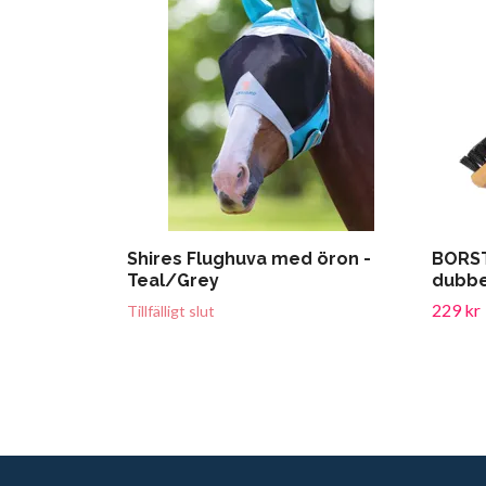
Shires Flughuva med öron -
BORST
Teal/Grey
dubbe
229 kr
Tillfälligt slut