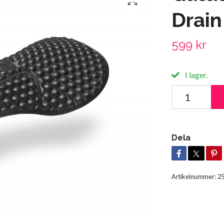
Drain
599 kr
I lager.
Dela
Artikelnummer:
2