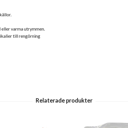
källor.
ol eller varma utrymmen.
kalier till rengörning