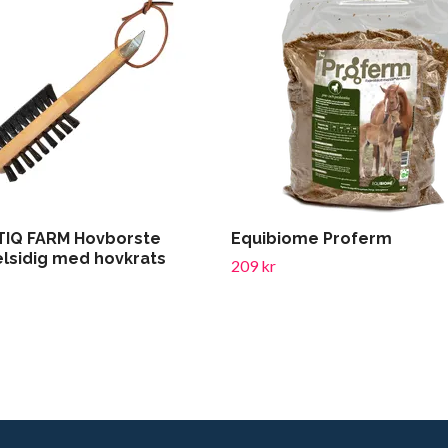
IQ FARM Hovborste
Equibiome Proferm
lsidig med hovkrats
209 kr