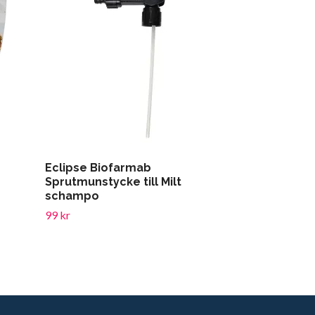
Eclipse Biofarmab
FIEBING Hor
Sprutmunstycke till Milt
299 kr
schampo
99 kr