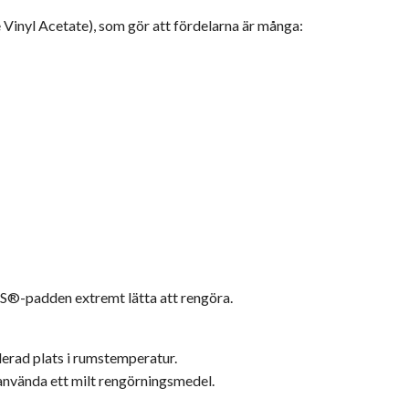
inyl Acetate), som gör att fördelarna är många:
-padden extremt lätta att rengöra.
lerad plats i rumstemperatur.
använda ett milt rengörningsmedel.