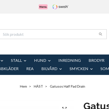
STALL
HUND
INREDNING
BRODYR
BBKLÄDER
REA
BILVÅRD
SMYCKEN
SO
Hem
HÄST
Gatusos Half Pad Drain
Gatus