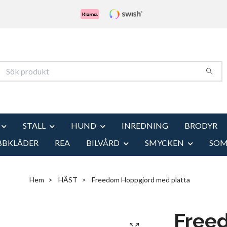
STALL
HUND
INREDNING
BRODYR
BBKLÄDER
REA
BILVÅRD
SMYCKEN
SO
Hem
HÄST
Freedom Hoppgjord med platta
Free