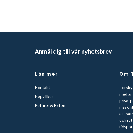
Anmäl dig till vår nyhetsbrev
Läs mer
Om T
Kontakt
Torsby
med am
Köpvillkor
privatp
Returer & Byten
maskinb
att sat
och ryt
ridspor