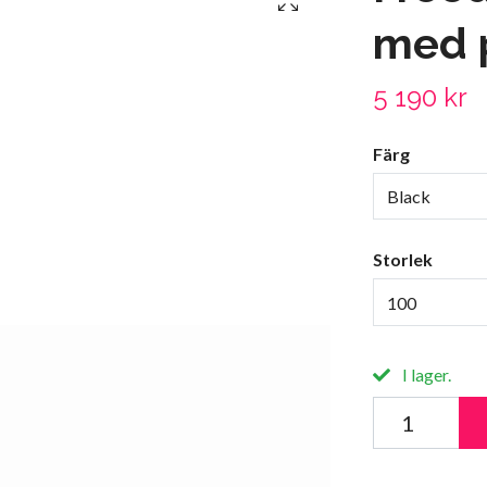
med 
5 190 kr
Färg
Black
Storlek
100
I lager.