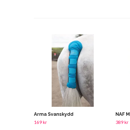
Arma Svanskydd
NAF 
169 kr
389 kr