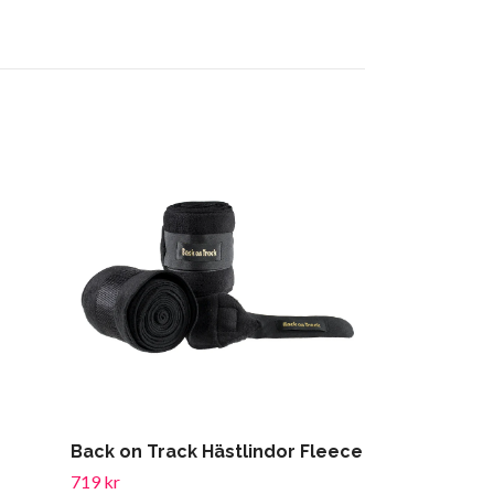
Rheva Extraf
Back on Track Hästlindor Fleece
59 kr
719 kr