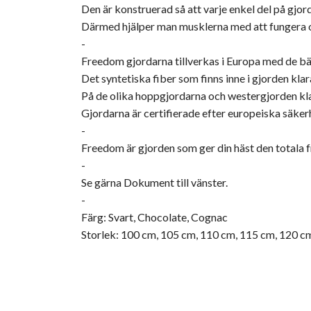
Den är konstruerad så att varje enkel del på gj
Därmed hjälper man musklerna med att fungera 
-
Freedom gjordarna tillverkas i Europa med de b
Det syntetiska fiber som finns inne i gjorden kla
På de olika hoppgjordarna och westergjorden kla
Gjordarna är certifierade efter europeiska säke
-
Freedom är gjorden som ger din häst den totala f
-
Se gärna Dokument till vänster.
-
Färg: Svart, Chocolate, Cognac
Storlek: 100 cm, 105 cm, 110 cm, 115 cm, 120 c