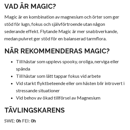
VAD ÄR MAGIC
?
Magic är en kombination av magnesium och örter som ger
stöd för lugn, fokus och självförtroende utan någon
sederande effekt. Flytande Magic är mer snabbverkande,
medan pulvret ger stöd för en balanserad tarmflora.
NÄR REKOMMENDERAS MAGIC?
Till hästar som upplevs spooky, oroliga, nerviga eller
spända
Till hästar som lätt tappar fokus vid arbete
Vid starkt flyktbeteende eller om hästen blir introvert i
stressande situationer
Vid behov av ökad tillförsel av Magnesium
TÄVLINGSKARENS
SWE:
0h
FEI:
0h