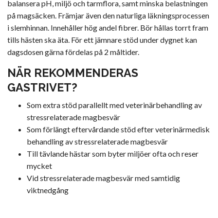
balansera pH, miljö och tarmflora, samt minska belastningen
på magsäcken. Främjar även den naturliga läkningsprocessen
i slemhinnan. Innehåller hög andel fibrer. Bör hållas torrt fram
tills hästen ska äta. För ett jämnare stöd under dygnet kan
dagsdosen gärna fördelas på 2 måltider.
NÄR REKOMMENDERAS
GASTRIVET?
Som extra stöd parallellt med veterinärbehandling av
stressrelaterade magbesvär
Som förlängt eftervårdande stöd efter veterinärmedisk
behandling av stressrelaterade magbesvär
Till tävlande hästar som byter miljöer ofta och reser
mycket
Vid stressrelaterade magbesvär med samtidig
viktnedgång