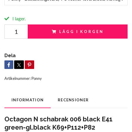
I lager.
LÄGG I KORGEN
Dela
Artikelnummer:
Ponny
INFORMATION
RECENSIONER
Octagon N schabrak 006 black E41
green-gl.black K69+P112+P82