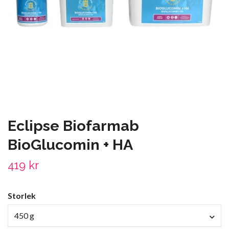
Eclipse Biofarmab
BioGlucomin + HA
419 kr
Storlek
450 g