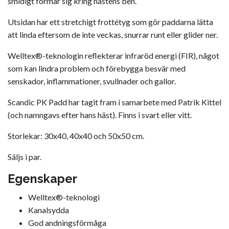
smidigt formar sig kring hästens ben.
Utsidan har ett stretchigt frottétyg som gör paddarna lätta
att linda eftersom de inte veckas, snurrar runt eller glider ner.
Welltex®-teknologin reflekterar infraröd energi (FIR), något
som kan lindra problem och förebygga besvär med
senskador, inflammationer, svullnader och gallor.
Scandic PK Padd har tagit fram i samarbete med Patrik Kittel
(och namngavs efter hans häst). Finns i svart eller vitt.
Storlekar: 30x40, 40x40 och 50x50 cm.
Säljs i par.
Egenskaper
Welltex®-teknologi
Kanalsydda
God andningsförmåga