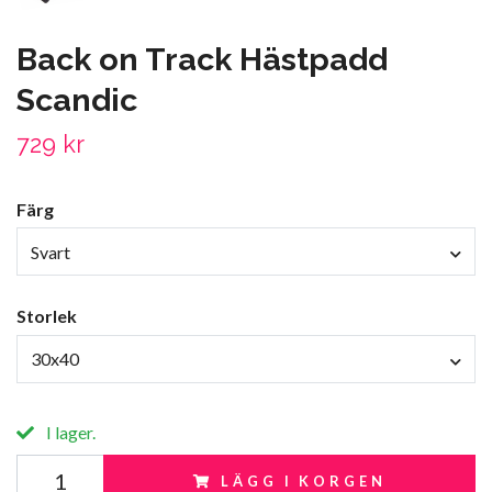
Back on Track Hästpadd
Scandic
729 kr
Färg
Svart
Storlek
30x40
I lager.
LÄGG I KORGEN