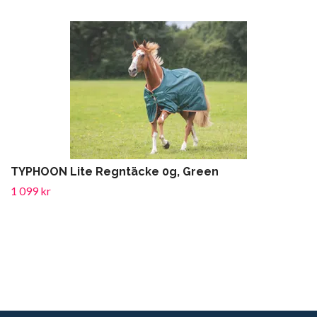
TYPHOON Lite Regntäcke 0g, Green
1 099 kr