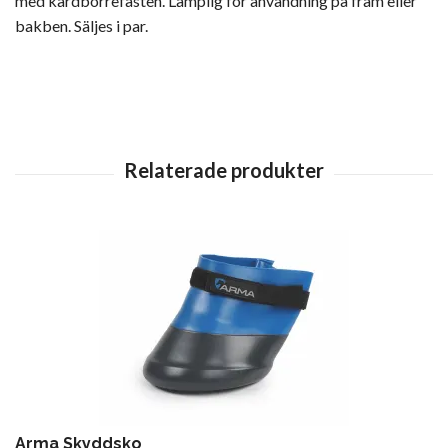
med kardborrefästen. Lämplig för användning på fram eller
bakben. Säljes i par.
Arma Skyddsko