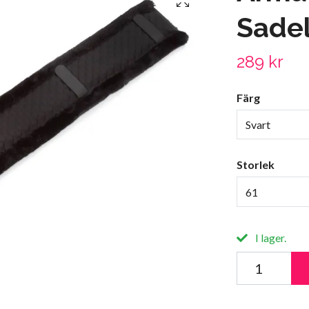
Sade
289 kr
Färg
Svart
Storlek
61
I lager.