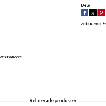
Dela
Artikelnummer:
Sv
tät supafleece