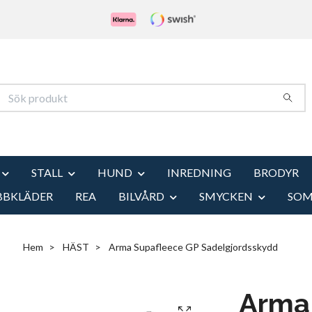
STALL
HUND
INREDNING
BRODYR
BBKLÄDER
REA
BILVÅRD
SMYCKEN
SO
Hem
HÄST
Arma Supafleece GP Sadelgjordsskydd
Arma