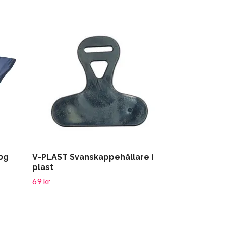
0g
V-PLAST Svanskappehållare i
HS Bomull/
plast
179 kr
69 kr