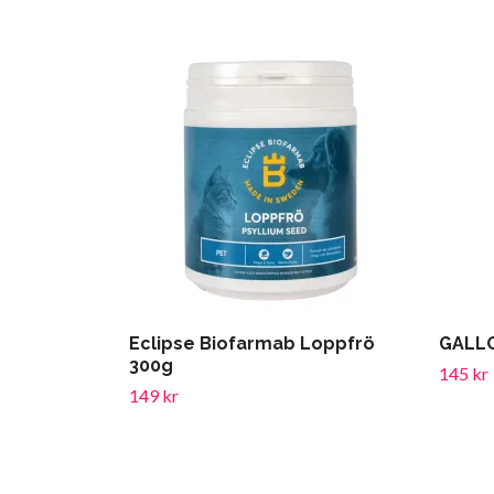
Eclipse Biofarmab Loppfrö
GALLO
300g
145 kr
149 kr