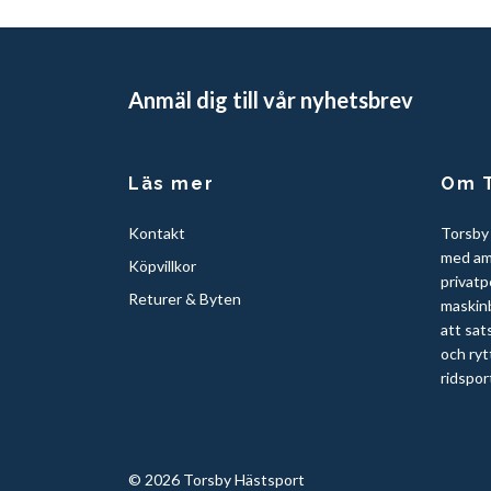
Anmäl dig till vår nyhetsbrev
Läs mer
Om T
Kontakt
Torsby
med am
Köpvillkor
privatp
Returer & Byten
maskinb
att sat
och ryt
ridspor
© 2026 Torsby Hästsport