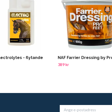
ectrolytes - flytande
NAF Farrier Dressing by P
389 kr