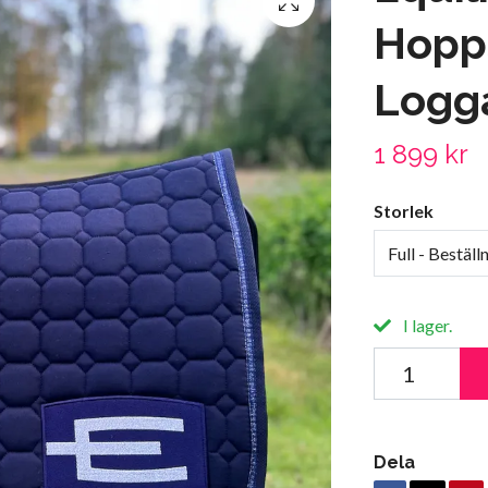
Hopp
Logga
1 899 kr
Storlek
Full - Bestäl
I lager.
Dela