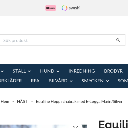
STALL
HUND
INREDNING
BRODYR
BBKLÄDER
REA
BILVÅRD
SMYCKEN
SO
Hem
HÄST
Equiline Hoppschabrak med E-Logga Marin/Silver
Equil