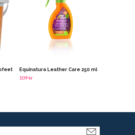
rofeet
Equinatura Leather Care 250 ml
BORSTIQ FAR
109 kr
79 kr