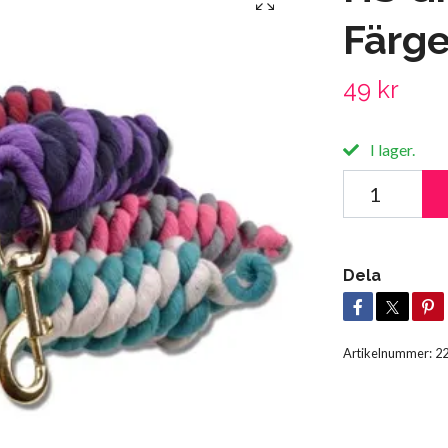
Färge
49 kr
I lager.
Dela
Artikelnummer:
2