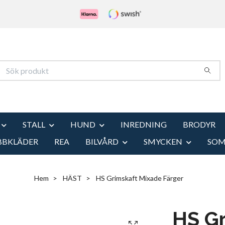
STALL
HUND
INREDNING
BRODYR
BBKLÄDER
REA
BILVÅRD
SMYCKEN
SO
Hem
HÄST
HS Grimskaft Mixade Färger
HS Gr