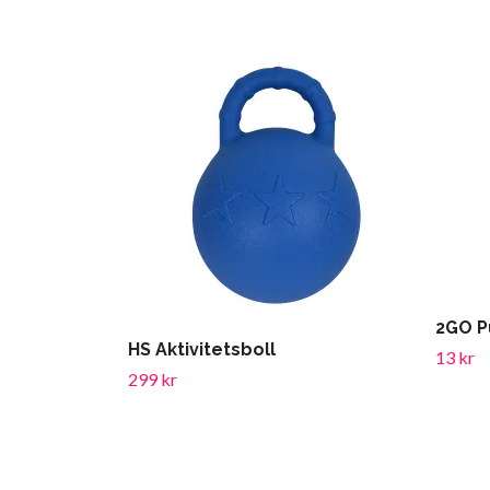
2GO P
HS Aktivitetsboll
13 kr
299 kr