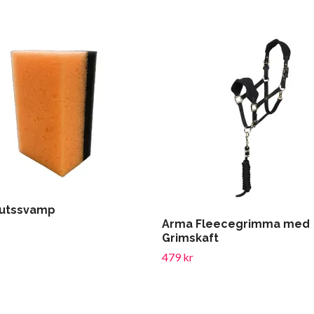
utssvamp
Arma Fleecegrimma med
Grimskaft
479 kr