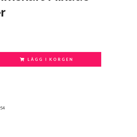
r
LÄGG I KORGEN
254