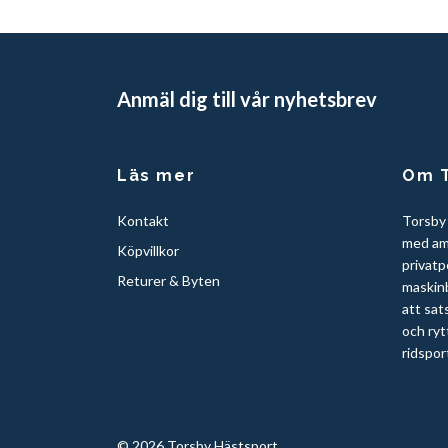
Anmäl dig till vår nyhetsbrev
Läs mer
Om T
Kontakt
Torsby
med am
Köpvillkor
privatp
Returer & Byten
maskinb
att sat
och ryt
ridspor
© 2026 Torsby Hästsport