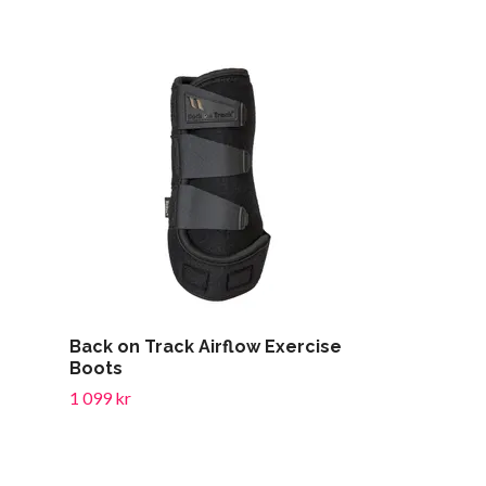
Ezi-Groom 
Ryktborste-
49 kr
Back on Track Airflow Exercise
Boots
1 099 kr