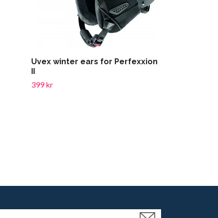
Uvex winter ears for Perfexxion
II
LeMieux Toy
(Limited Edi
399 kr
Tillfälligt slut