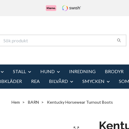
STALL
HUND
INREDNING
BRODYR
BBKLÄDER
REA
BILVÅRD
SMYCKEN
SO
Hem
BARN
Kentucky Horsewear Turnout Boots
Kent