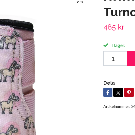
Turn
485 kr
I lager.
Dela
Artikelnummer:
2