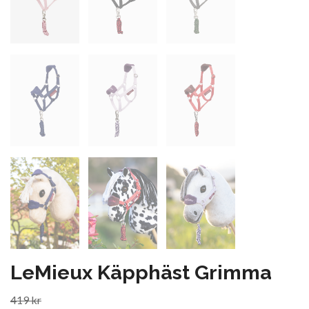
LeMieux Käpphäst Grimma
419 kr